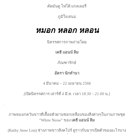
คัดมันดู โฟโต้ แกลเลอรี่
ภูมิใจเสนอ
หมอก
หลอก
หลอน
นิทรรศการภาพถ่ายโดย
เคธี
แอนน์
ลิม
ภัณฑารักษ์
อัครา
นักทำนา
4 มีนาคม – 22 เมษายน 2566
[
เปิดนิทรรศการ
เสาร์ที่
4
มี
.
ค
.
เวลา
18.30 – 21.00
น
.
]
.
ภาพหมอกควันขาวที่เลื้อยตัวผ่านซอกเหลือบของสิ่งต่างๆในงานภาพชุด
“White Noise” ของ
เคธี
แอนน์
ลิม
(Kathy Anne Lim) ช่างภาพขาวสิงคโปร์ ดูราวกับฉากเปิดตัวของอะไรบาง