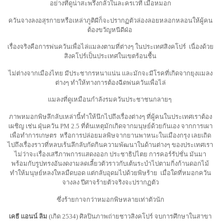
อย่างที่ดูน่าสะพรึงกลัวในละครเวที เมื่อหมอก
ควันจางลงอสุรกายหรือเหล่าภูติผีก็จะปรากฏตัวล่องลอยหลอกหลอนให้ผู้คน
ต้องขวัญหนีดีฝ่อ
เรื่องจริงคือการพ่นควันเพื่อไล่แมลงตามที่ต่างๆ ในประเทศสิงคโปร์
เนื่องด้วย
สิงคโปร์เป็นประเทศในเขตร้อนชื้น
ไม่ต่างจากเมืองไทย มีประชากรหนาแน่น และมักจะมีโรคที่เกิดจากยุงแมลง
ต่างๆ ทำให้ทางการต้องฉีดพ่นควันเพื่อไล่
แมลงที่ดูเหมือนกำลังรมควันประชาชนกลายๆ
ภาพหมอกพิษลึกลับเหล่านี้ทำให้นึกไปถึงเรื่องต่างๆ ที่ผู้คนในประเทศเราต้อง
เผชิญ เช่น ฝุ่นควัน PM 2.5 ที่ต้นเหตุมักเกิดจากมนุษย์ด้วยกันเอง จากการเผา
เพื่อทำการเกษตร
หรือการปล่อยมลพิษจากยานพาหนะในเมืองกรุง เลยเถิด
ไปถึงเรื่องราวที่หลบเร้นลึกลับกัดกินความพัฒนาในด้านต่างๆ ของประเทศเรา
ไม่ว่าจะเรื่องเสรีภาพการแสดงออก ประชาธิปไตย การคอร์รัปชั่น มันมา
พร้อมกับรูปทรงอันงดงามลดเลี้ยวตัวราวกับเต้นระบำไปตามกิ่งก้านดอกไม้
ทำให้มนุษย์หลงใหลมืดบอด แต่กลับอุดมไปด้วยพิษร้าย
เมื่อใดที่หมอกควัน
จางลง ปีศาจร้ายตัวจริงจะปรากฏตัว
ซึ่งร้ายกาจกว่าหมอกพิษหลายเท่าตัวนัก
เคธี
แอนน์
ลิม
(เกิด 2534) ศิลปินภาพถ่ายชาวสิงคโปร์ จบการศึกษาในสาขา