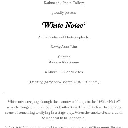
Kathmandu Photo Gallery
proudly present
‘White Noise’
An Exhibition of Photography by
Kathy Anne Lim
Curator
Akkara Naktamna
4 March – 22 April 2023
[Opening party Sat 4 March, 6.30 – 9.00 pm.]
.
White mist creeping through the crannies of things in the
“White Noise”
series by Singapore photographer
Kathy Anne Lim
looks like the opening
scene of something terrifying in a stage play. When the smoke clears, a devil
will appear to haunt people.
In fact, it is fumigating to repel insects in various parts of Singapore. Because