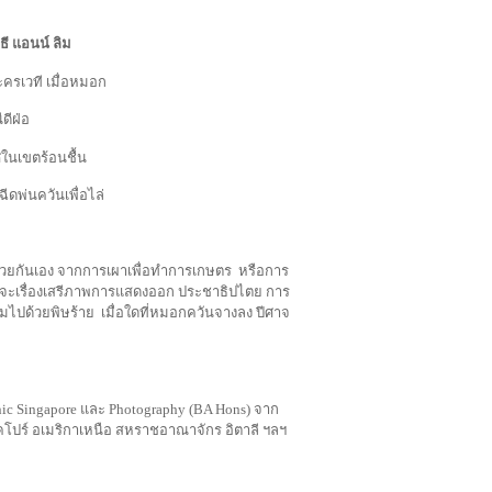
ธี
แอนน์
ลิม
ะครเวที เมื่อหมอก
ดีฝ่อ
ศในเขตร้อนชื้น
ดพ่นควันเพื่อไล่
ย์ด้วยกันเอง จากการเผาเพื่อทำการเกษตร
หรือการ
่าจะเรื่องเสรีภาพการแสดงออก ประชาธิปไตย การ
ดมไปด้วยพิษร้าย
เมื่อใดที่หมอกควันจางลง ปีศาจ
ic Singapore และ Photography (BA Hons) จาก
โปร์ อเมริกาเหนือ สหราชอาณาจักร อิตาลี ฯลฯ