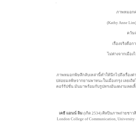
.
ภาพหมอกควั
(Kathy Anne Lim)
ควัน
เรื่องจริงคือ
ไม่ต่างจากเมือง
ภาพหมอกพิษลึกลับเหล่านี้ทำให้นึกไปถึงเรื่องต่
ปล่อยมลพิษจากยานพาหนะในเมืองกรุง เลยเถิดไป
คอร์รัปชั่น มันมาพร้อมกับรูปทรงอันงดงามลดเล
เคธี
แอนน์
ลิม
(เกิด 2534) ศิลปินภาพถ่ายชาว
London College of Communication, Universi