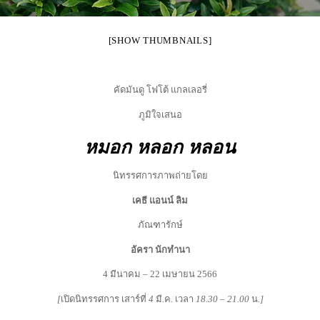
[SHOW THUMBNAILS]
คัดมันดู โฟโต้ แกลเลอรี่
ภูมิใจเสนอ
หมอก
หลอก
หลอน
นิทรรศการภาพถ่ายโดย
เคธี
แอนน์
ลิม
ภัณฑารักษ์
อัครา
นักทำนา
4 มีนาคม – 22 เมษายน 2566
[
เปิดนิทรรศการ
เสาร์ที่
4
มี
.
ค
.
เวลา
18.30 – 21.00
น
.
]