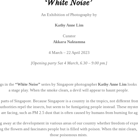
‘White Noise’
An Exhibition of Photography by
Kathy Anne Lim
Curator
Akkara Naktamna
4 March – 22 April 2023
[Opening party Sat 4 March, 6.30 – 9.00 pm.]
gs in the
“White Noise”
series by Singapore photographer
Kathy Anne Lim
looks 
a stage play. When the smoke clears, a devil will appear to haunt people.
ous parts of Singapore. Because Singapore is a country in the tropics, not different f
uthorities repel the insects, but seem to be fumigating people instead. These myste
y are facing, such as PM 2.5 dust that is often caused by humans from burning for ag
ng away at the development in various areas of our country whether freedom of expr
ng the flowers and fascinates people but is filled with poison. When the mist clears,
those poisonous mists.