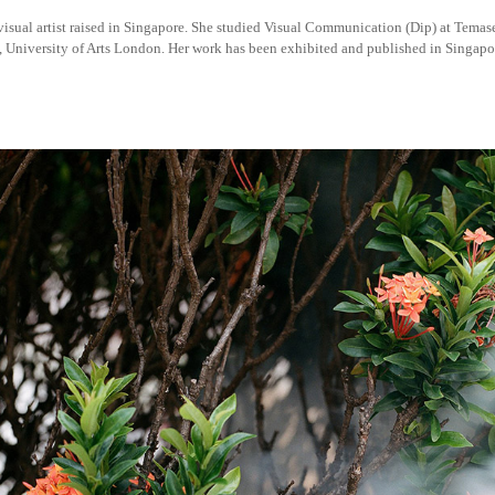
isual artist raised in Singapore. She studied Visual Communication (Dip) at Tem
University of Arts London. Her work has been exhibited and published in Singapor