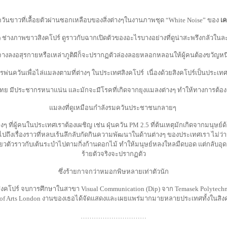
นขาวที่เลื้อยตัวผ่านซอกเหลือบของสิ่งต่างๆในงานภาพชุด “White Noise” ของ
เค
 ช่างภาพขาวสิงคโปร์ ดูราวกับฉากเปิดตัวของอะไรบางอย่างที่ดูน่าสะพรึงกลัวในล
จางลงอสุรกายหรือเหล่าภูติผีก็จะปรากฏตัวล่องลอยหลอกหลอนให้ผู้คนต้องขวัญหนี
การพ่นควันเพื่อไล่แมลงตามที่ต่างๆ ในประเทศสิงคโปร์
เนื่องด้วยสิงคโปร์เป็นประเท
ไทย มีประชากรหนาแน่น และมักจะมีโรคที่เกิดจากยุงแมลงต่างๆ ทำให้ทางการต้องฉี
แมลงที่ดูเหมือนกำลังรมควันประชาชนกลายๆ
างๆ ที่ผู้คนในประเทศเราต้องเผชิญ เช่น ฝุ่นควัน PM 2.5 ที่ต้นเหตุมักเกิดจากมนุษ
ถึงเรื่องราวที่หลบเร้นลึกลับกัดกินความพัฒนาในด้านต่างๆ ของประเทศเรา ไม่ว
ี้ยวตัวราวกับเต้นระบำไปตามกิ่งก้านดอกไม้ ทำให้มนุษย์หลงใหลมืดบอด แต่กลับอุ
ร้ายตัวจริงจะปรากฏตัว
ซึ่งร้ายกาจกว่าหมอกพิษหลายเท่าตัวนัก
สิงคโปร์ จบการศึกษาในสาขา Visual Communication (Dip) จาก Temasek Polytechn
ty of Arts London งานของเธอได้จัดแสดงและเผยแพร่มากมายหลายประเทศทั้งในสิงค
…………………………