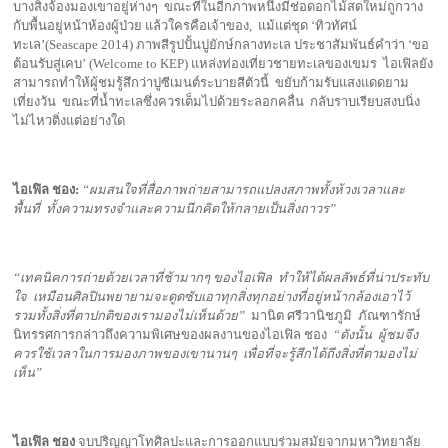
บางสิ่งจ้องมองเขาอยู่ห่างๆ ขณะที่ในอีกภาพหนึ่งมีช่อดอกไม้สดใหม่ถูกวาง
กับพื้นอยู่หน้าห้องผู้ป่วย แล้วใครคือเจ้าของ, แม้แต่ชุด ‘ทิวทัศน์
ทะเล’(Seascape 2014) ภาพสีรูปปั้นปูยักษ์กลางทะเล ประชาสัมพันธ์คำว่า ‘ขอ
ต้อนรับสู่เคบ’ (Welcome to KEP) แหล่งท่องเที่ยวชายทะเลของเขมร ไอเฟิลยัง
สามารถทำให้ผู้ชมรู้สึกว่าปูซีเมนต์ระบายสีตัวนี้ ขยับก้ามรับแสงแดดยาม
เที่ยงวัน ขณะที่น้ำทะเลซึ่งควรเต็มไปด้วยระลอกคลื่น กลับราบเรียบสงบนิ่ง
ไม่ไหวติ่งแต่อย่างใด
ไอเฟิล ชอง:
“ผมสนใจที่สื่อภาพถ่ายสามารถแปลงสภาพทั้งห้วงเวลาและ
พื้นที่ ทั้งความทรงจำและความนึกคิดให้กลายเป็นสิ่งถาวร”
“เทคนิคการถ่ายด้วยเวลาที่ช้ามากๆ ของไอเฟิล ทำให้ได้ผลลัพธ์ที่น่าประทับ
ใจ เหมือนศิลปินพยายามจะดูดซับเอาทุกสิ่งทุกอย่างที่อยู่หน้ากล้องเอาไว้
รวมทั้งสิ่งที่ตาปกติของเรามองไม่เห็นด้วย”
มานิต ศรีวานิชภูมิ ภัณฑารักษ์
นิทรรศการกล่าวถึงความพิเศษของผลงานของไอเฟิล ชอง
“ดังนั้น ผู้ชมจึง
ควรใช้เวลาในการมองภาพของเขานานๆ เพื่อที่จะรู้สึกได้ถึงสิ่งที่ตามองไม่
เห็น”
ไอเฟิล ชอง
จบปริญญาโทศิลปะและการออกแบบร่วมสมัยจากมหาวิทยาลัย