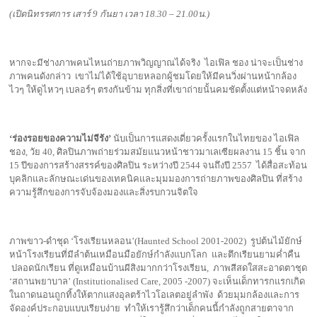
(เปิดนิทรรศการ เสาร์ 9 กันยา เวลา 18.30 – 21.00น.)
หากจะมีช่างภาพคนไหนถ่ายภาพวิญญาณได้จริง ไอเฟิล ชอง น่าจะเป็นช่าง
ภาพคนดังกล่าว เขาไม่ได้ใช้อุบายหลอกผู้ชมโดยให้มีคนวิ่งผ่านหน้ากล้อง
ไวๆ ให้ดูไหวๆ เบลอร์ๆ ตรงกันข้าม ทุกสิ่งที่เขาถ่ายนั้นคมชัดตั้งแต่หน้าจดหลัง
‘
ร่องรอยของความไม่จีรัง’
นับเป็นการแสดงเดี่ยวครั้งแรกในไทยของ ไอเฟิล
ชอง, วัย 40, ศิลปินภาพถ่ายร่วมสมัยแนวหน้าชาวมาเลเซียผลงาน 15 ชิ้น จาก
15 ปีของการสร้างสรรค์ของศิลปิน ระหว่างปี 2544 จนถึงปี 2557 ได้สื่อสะท้อน
บุคลิกและลักษณะเด่นของเทคนิคและมุมมองการถ่ายภาพของศิลปิน ที่สร้าง
ความรู้สึกของการจับจ้องมองและสิ่งรบกวนจิตใจ
ภาพขาว-ดำชุด ‘โรงเรียนหลอน’(Haunted School 2001-2002) รูปต้นไม้ยักษ์
หน้าโรงเรียนที่มีลำต้นเหมือนมือยักษ์กำลังแบกโลก และตึกเรียนยามค่ำคืน
ปลอดนักเรียน ที่ดูเหมือนบ้านผีสิงมากกว่าโรงเรียน, ภาพสีสดใสสะอาดตาชุด
‘สถานพยาบาล’ (Institutionalised Care, 2005 -2007) จะเห็นเด็กทารกแรกเกิด
ในถาดนอนถูกทิ้งให้ตากแสงอุลตร้าไวโอเลตอยู่ลำพัง ด้วยมุมกล้องและการ
จัดองค์ประกอบแบบเรียบง่าย ทำให้เรารู้สึกว่าเด็กคนนี้กำลังถูกสายตาจาก