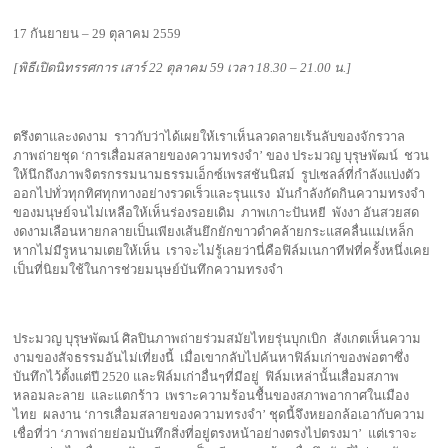
17 กันยายน – 29 ตุลาคม 2559
[
พิธีเปิดนิทรรศการ เสาร์ 22 ตุลาคม 59 เวลา 18.30 – 21.00 น.]
ตรึงตาและงดงาม ราวกับว่าได้เผยให้เราเห็นลวดลายเร้นลับของจักรวาล
ภาพถ่ายชุด ‘การเสื่อมสลายของความทรงจำ’ ของ ประมวญ บุรุษพัฒน์ ชวน
ให้นึกถึงภาพจิตรกรรมนามธรรมเอ็กซ์เพรสชันนิสม์ รูปเซลล์ที่กำลังแบ่งตัว
ออกไปทั่วทุกทิศทุกทางอย่างรวดเร็วและรุนแรง มันกำลังกัดกินความทรงจำ
ของมนุษย์จนไม่เหลือให้เห็นร่องรอยเดิม ภาพเกาะปันหยี พังงา อันสวยสด
งดงามเลือนหายกลายเป็นเพียงเส้นยึกยักขาวดำคล้ายกระแสคลื่นแม่เหล็ก
หากไม่มีรูหนามเตยให้เห็น เราจะไม่รู้เลยว่านี่คือฟิล์มเนกาทีฟที่ครั้งหนึ่งเคย
เป็นที่นิยมใช้ในการช่วยมนุษย์บันทึกความทรงจำ
ประมวญ บุรุษพัฒน์ ศิลปินภาพถ่ายร่วมสมัยไทยรุ่นบุกเบิก สังเกตเห็นความ
งามของสัจธรรมอันไม่เที่ยงนี้ เมื่อเขากลับไปค้นหาฟิล์มเก่าของพ่อตาซึ่ง
บันทึกไว้ตั้งแต่ปี 2520 และฟิล์มเก่าอื่นๆที่มีอยู่ ฟิล์มเหล่านั้นเสื่อมสภาพ
หลอมละลาย และแตกร้าว เพราะความร้อนชื้นของสภาพอากาศในเมือง
ไทย ผลงาน ‘การเสื่อมสลายของความทรงจำ’ ชุดนี้จึงหยอกล้อเอากับความ
เชื่อที่ว่า ‘ภาพถ่ายย่อมบันทึกสิ่งที่อยู่ตรงหน้าอย่างตรงไปตรงมา’ แต่เราจะ