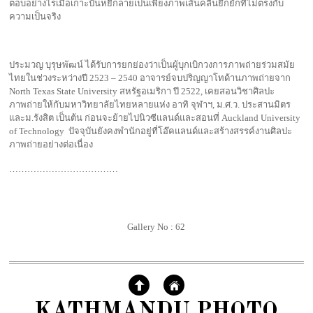
ตอบอย่างไรเมื่อเกาะปันหยีกลายเป็นเพียงภาพเส้นคลื่นยึกยักที่ไม่ตรงกับ
ความเป็นจริง
ประมวญ บุรุษพัฒน์ ได้รับการยกย่องว่าเป็นผู้บุกเบิกวงการภาพถ่ายร่วมสมัย
ไทยในช่วงระหว่างปี 2523 – 2540 อาจารย์จบปริญญาโทด้านภาพถ่ายจาก
North Texas State University สหรัฐอเมริกา ปี 2522, เคยสอนวิชาศิลปะ
ภาพถ่ายให้กับมหาวิทยาลัยไทยหลายแห่ง อาทิ จุฬาฯ, ม.ศ.ว. ประสานมิตร
และม.รังสิต เป็นต้น ก่อนจะย้ายไปนิวซีแลนด์และสอนที่ Auckland University
of Technology ปัจจุบันยังคงพำนักอยู่ที่โอ๊คแลนด์และสร้างสรรค์งานศิลปะ
ภาพถ่ายอย่างต่อเนื่อง
………………………………
Gallery No : 62
KATHMANDU PHOTO