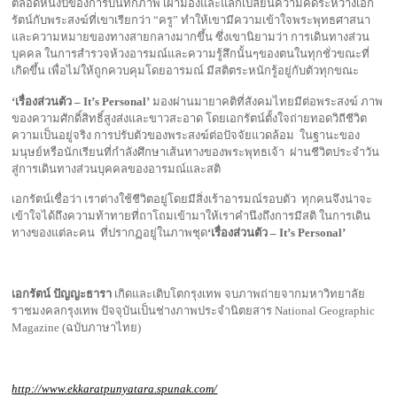
ตลอดหนึ่งปีของการบันทึกภาพ เฝ้ามองและแลกเปลี่ยนความคิดระหว่างเอก
รัตน์กับพระสงฆ์ที่เขาเรียกว่า “ครู” ทำให้เขามีความเข้าใจพระพุทธศาสนา
และความหมายของทางสายกลางมากขึ้น ซึ่งเขานิยามว่า การเดินทางส่วน
บุคคล ในการสำรวจห้วงอารมณ์และความรู้สึกนั้นๆของตนในทุกชั่วขณะที่
เกิดขึ้น เพื่อไม่ให้ถูกควบคุมโดยอารมณ์ มีสติตระหนักรู้อยู่กับตัวทุกขณะ
‘เรื่องส่วนตัว – It’s Personal’
มองผ่านมายาคติที่สังคมไทยมีต่อพระสงฆ์ ภาพ
ของความศักดิ์สิทธิ์สูงส่งและขาวสะอาด โดยเอกรัตน์ตั้งใจถ่ายทอดวิถีชีวิต
ความเป็นอยู่จริง การปรับตัวของพระสงฆ์ต่อปัจจัยแวดล้อม ในฐานะของ
มนุษย์หรือนักเรียนที่กำลังศึกษาเส้นทางของพระพุทธเจ้า ผ่านชีวิตประจำวัน
สู่การเดินทางส่วนบุคคลของอารมณ์และสติ
เอกรัตน์เชื่อว่า เราต่างใช้ชีวิตอยู่โดยมีสิ่งเร้าอารมณ์รอบตัว ทุกคนจึงน่าจะ
เข้าใจได้ถึงความท้าทายที่ถาโถมเข้ามาให้เราคำนึงถึงการมีสติ ในการเดิน
ทางของแต่ละคน ที่ปรากฏอยู่ในภาพชุด
‘เรื่องส่วนตัว – It’s Personal’
เอกรัตน์ ปัญญะธารา
เกิดและเติบโตกรุงเทพ จบภาพถ่ายจากมหาวิทยาลัย
ราชมงคลกรุงเทพ ปัจจุบันเป็นช่างภาพประจำนิตยสาร National Geographic
Magazine (ฉบับภาษาไทย)
http://www.ekkaratpunyatara.spunak.com/