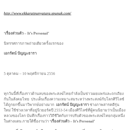
http://www.ekkaratpunyatara.spunak.com/
‘เรื่องส่วนตัว –
It’s Personal
’
นิทรรศการภาพถ่ายเดียวครั้งแรกของ
เอกรัตน์ ปัญญะธารา
5 ตุลาคม – 10 พฤศจิกายน 2556
ทุกวันนี้ที่เรื่องราวด้านลบของพระสงฆ์ไทยกำลังเป็นข่าวเผยแพร่และถกเถียง
กันในสังคมไทย ประเด็นเรื่องความเหมาะสมระหว่างพระสงฆ์กับโลกศิวิไลซ์
ได้ถูกยกขึ้นมาวิพากษ์อย่างมาก
เอกรัตน์ ปัญญะธารา
ช่างภาพสารคดีรุ่น
ใหม่ ใช้ช่วงเวลาที่อยู่นิวยอร์คปี 2553-54 เมืองศิวิไลซ์ที่ผู้คนนิยามว่าเป็นเมือง
หลวงของโลก บันทึกเรื่องราววิถีชีวิตกับการปรับตัวของพระสงฆ์ไทยกลุ่มหนึ่ง
ในต่างแดน ภายใต้ชื่องานว่า
‘เรื่องส่วนตัว – It’s Personal’