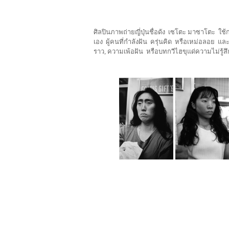
ศิลปินภาพถ่ายญี่ปุ่นชื่อดัง เซโตะ มาซาโตะ ใช
เอง ผู้คนที่กำลังฝัน ครุ่นคิด หรือเหม่อลอย แล
ราว, ความเพ้อฝัน หรือบทกวีไฮขุแด่ความไม่รู้ส