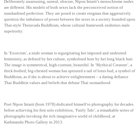
Deliberately unarousing, surreal, obscure, Nipon Intarit’s monochrome nudes
are different. His models of both sexes lack the preconceived notion of
standardised perfection. They are posed to create enigmas that aggressively
question the imbalance of power between the sexes in a society founded upon
Thai-style Theravada Buddhism, whose cultural framework enshrines male
superiority.
In ‘Exorcism’, a nude woman is regurgitating her imposed and undesired
femininity, as defined by her culture, symbolised here by her long black hair.
The image is symmetrical, high-contrast, beautiful. In ‘Mythical Creature’, a
thick-bodied, big-chested woman has sprouted a tail of lotus bud, a symbol of
Buddhism, as if she is about to achieve enlightenment – a daring defiance
Thai Buddhist values and beliefs that debase Thai womanhood.
Poet Nipon Intarit (born 1978) dedicated himself to photography for decades
before achieving his first solo exhibition, ‘Fairly Tale’, a remarkable series of
photographs invoking the rich imaginative world of childhood, at
Kathmandu Photo Gallery in 2013.