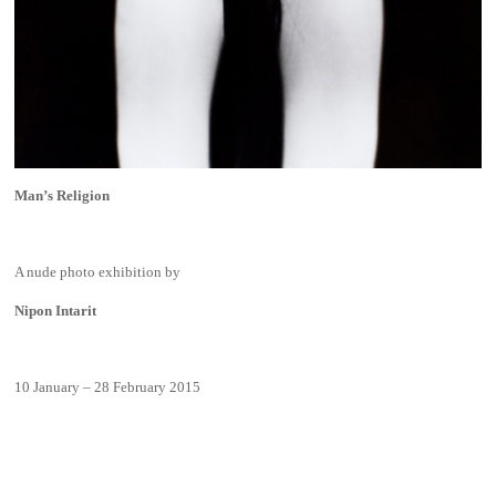
Man’s Religion
A nude photo exhibition by
Nipon Intarit
10 January – 28 February 2015