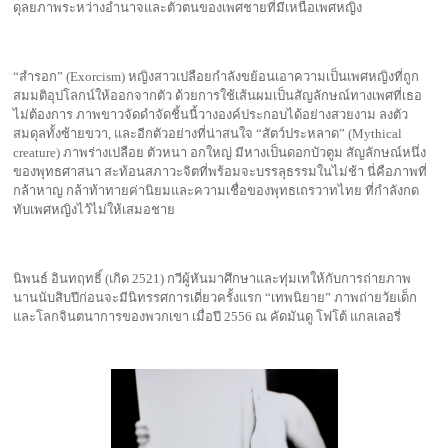
ดุลยภาพระหว่างอำนาจและตัวตนของเพศชายที่มีเหนือเพศหญิง
“สำรอก” (Exorcism) หญิงสาวเปลือยกำลังขย้อนเอาความเป็นเพศหญิงที่ถูก
สมมติอุปโลกน์ให้ออกจากตัว ด้วยการใช้เส้นผมเป็นสัญลักษณ์ทางเพศที่เธอ
ไม่ต้องการ ภาพขาวจัดดำจัดชิ้นนี้วางองค์ประกอบได้อย่างสวยงาม ลงตัว
สมดุลทั้งซ้ายขวา, และอีกตัวอย่างที่น่าสนใจ “สัตว์ประหลาด” (Mythical
creature) ภาพร่างเปลือย ตัวหนา อกใหญ่ มีหางเป็นดอกบัวตูม สัญลักษณ์หนึ่ง
ของพุทธศาสนา สะท้อนสภาวะจิตที่พร้อมจะบรรลุธรรมในไม่ช้า นี่คือภาพที่
กล้าหาญ กล้าท้าทายค่านิยมและความเชื่อของพุทธเถรวาทไทย ที่กำลังกด
ทับเพศหญิงไว้ไม่ให้เสมอชาย
นิพนธ์ อินทฤทธิ์ (เกิด 2521) กวีผู้หันมาศึกษาและทุ่มเทให้กับการถ่ายภาพ
นานนับสิบปีก่อนจะมีนิทรรศการเดี่ยวครั้งแรก “เทพนิยาย” ภาพถ่ายวัยเด็ก
และโลกจินตนาการของพวกเขา เมื่อปี 2556 ณ คัดมันดู โฟโต้ แกลเลอรี่