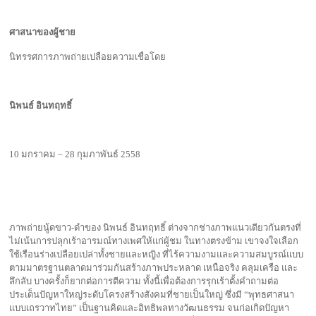
ศาสนาของผู้ชาย
นิทรรศการภาพถ่ายเปลือยความเชื่อโดย
นิพนธ์ อินทฤทธิ์
10 มกราคม – 28 กุมภาพันธ์ 2558
ภาพถ่ายนู้ดขาว-ดำของ นิพนธ์ อินทฤทธิ์ ต่างจากช่างภาพแนวเดียวกันตรงที่
ไม่เน้นการปลุกเร้าอารมณ์ทางเพศให้แก่ผู้ชม ในทางตรงข้าม เขาจงใจเลือก
ใช้เรือนร่างเปลือยเปล่าทั้งชายและหญิง ที่ไร้ความงามและความสมบูรณ์แบบ
ตามมาตรฐานตลาดมาร่วมกันสร้างภาพประหลาด เหนือจริง คลุมเครือ และ
ลึกลับ บางครั้งก็ยากต่อการตีความ ทั้งนี้เพื่อต้องการรุกเร้าตั้งคำถามต่อ
ประเด็นปัญหาใหญ่ระดับโครงสร้างสังคมที่ชายเป็นใหญ่ ซึ่งมี “พุทธศาสนา
แบบเถรวาทไทย” เป็นฐานคิดและอิทธิพลทางวัฒนธรรม จนก่อเกิดปัญหา